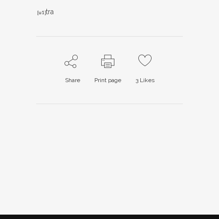
tra
[u1]
Share
Print page
3
Likes