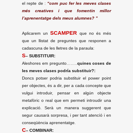
el repte de :
“com puc fer les meves clases
més creatives i que fomentin millor
l’aprenentatge dels meus alumnes? ”
SCAMPER
Aplicarem un
que no és més
que un llistat de preguntes que responen a
cadascuna de les lletres de la paraula:
S
– SUBSTITUIR:
Aleshores em pregunto……..
quines coses de
les meves clases podría substituir?:
Doncs potser podria substituir el power point
per objectes, és a dir, per a cada concepte que
vulgui introduir, pensar en algún objecte
metafòric o real que em permeti introudir una
explicació. Serà un manera suggerent que
segur causarà sorpresa, i per tant atencíó i en
conseqüència aprenentatge.
C
– COMBINAR: