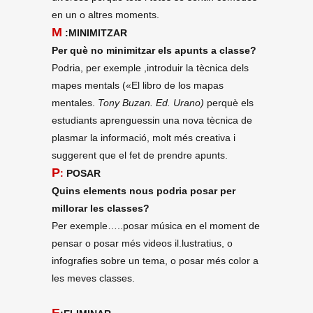
en un o altres moments.
M
:MINIMITZAR
Per què no minimitzar els apunts a classe?
Podria, per exemple ,introduir la tècnica dels
mapes mentals («El libro de los mapas
mentales.
Tony Buzan. Ed. Urano)
perquè els
estudiants aprenguessin una nova tècnica de
plasmar la informació, molt més creativa i
suggerent que el fet de prendre apunts.
P
:
POSAR
Quins elements nous podria posar per
millorar les classes?
Per exemple…..posar música en el moment de
pensar o p
osar més videos il.lustratius, o
infografies sobre un tema, o posar més color a
les meves classes.
E