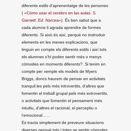
diferents estils d’aprenentatge de les persones
(
«Cómo usar el cerebro en las aulas.
S.
Garnett. Ed. Narcea»
)
. És ben sabut que a
cada alumne li agrada aprendre de formes
diferents. Si això és així, perquè no instroduir
elements en les meves explicacions, que
tinguin en compte els diferents estils i així tots
els alumnes s’hi poden sentir més o menys
còmodes en moments diferents?. Si tenim en
compte per xemple els models de Myers
Briggs, doncs haurem de pensar en activitats
tranquil.les pels més introvertits, d’altres que
fomentin el treball grupal pels més extrovertits,
o activitats que fomentin el pensament més
intuitiu, d’altres el racional, el perceptiu o
l’emocional……
Es tracta simplement de preveure situacions
diverses perquè tots i totes se sentin còmodes