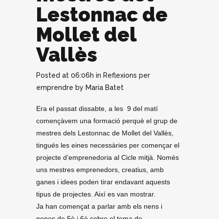
Lestonnac de
Mollet del
Vallès
Posted at 06:06h
in
Reflexions per
emprendre
by
Maria Batet
Era el passat dissabte, a les 9 del matí
començàvem una formació perquè el grup de
mestres dels Lestonnac de Mollet del Vallès,
tingués les eines necessàries per començar el
projecte d’emprenedoria al Cicle mitjà. Només
uns mestres emprenedors, creatius, amb
ganes i idees poden tirar endavant aquests
tipus de projectes. Així es van mostrar.
Ja han començat a parlar amb els nens i
nenes de 5è i 6è sobre el tema de