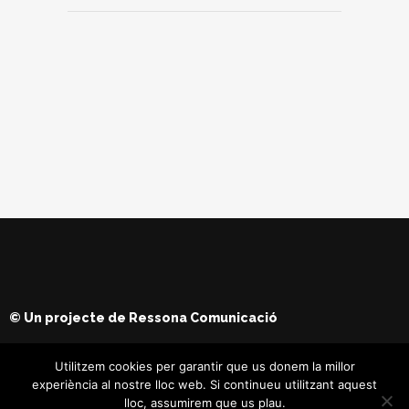
© Un projecte de
Ressona Comunicació
Utilitzem cookies per garantir que us donem la millor
experiència al nostre lloc web. Si continueu utilitzant aquest
lloc, assumirem que us plau.