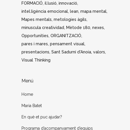
FORMACIÓ
il.lusió
innovació
intel.ligència emocional
lean
mapa mental
Mapes mentals
metologies àgils
minuscula creatividad
Mètode 180
nexes
Opportunities
ORGANITZACIÓ
pares i mares
pensament visual
presentacions
Sant Sadurní d'Anoia
valors
Visual Thinking
Menú
Home
Maria Batet
En què et puc ajudar?
Programa d’acompanyament d’equips