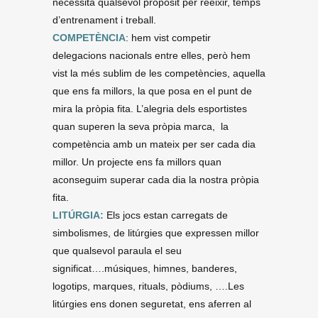
necessita qualsevol propòsit per reeixir, temps
d’entrenament i treball.
COMPETÈNCIA
: hem vist competir
delegacions nacionals entre elles, però hem
vist la més sublim de les competències, aquella
que ens fa millors, la que posa en el punt de
mira la pròpia fita. L’alegria dels esportistes
quan superen la seva pròpia marca, la
competència amb un mateix per ser cada dia
millor. Un projecte ens fa millors quan
aconseguim superar cada dia la nostra pròpia
fita.
LITÚRGIA:
Els jocs estan carregats de
simbolismes, de litúrgies que expressen millor
que qualsevol paraula el seu
significat….músiques, himnes, banderes,
logotips, marques, rituals, pòdiums, ….Les
litúrgies ens donen seguretat, ens aferren al