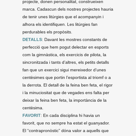
projecte, donen personalitat, construeixen
marca. Cadascun dels nostres projectes hauria
de tenir unes litúrgies que el acompanyin i
alhora els identifiquen. Les litúrgies fan
perdurables els propòsits.
DETALLS
: Davant les mostres constants de
perfecció que hem pogut delectar en esports
com la gimnàstica, els exercicis de pilota, la
sincronitzada i tants d’altres, els petits detalls
fan que un exercici sigui mereixedor d’unes
centèsimes que portin l’esportista al triomf o a
la derrota. El detall de la feina ben feta, el rigor
i la minuciositat que de vegades ens falta per
deixar la feina ben feta, la importància de la
centèsima.
FAVORIT
: En cada disciplina hi havia un
favorit, que no sempre ha estat el guanyador.
El “contrapronòstic” dóna valor a aquells que