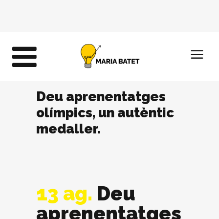
Deu aprenentatges
olímpics, un autèntic
medaller.
13 ag.
Deu
aprenentatges