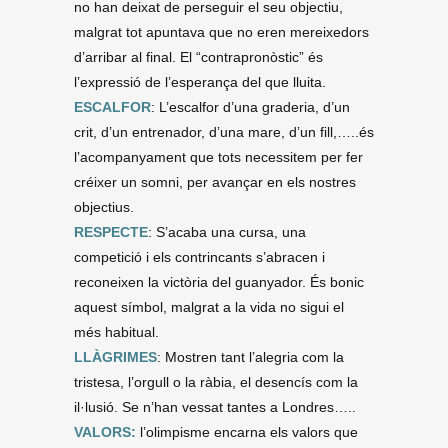
no han deixat de perseguir el seu objectiu,
malgrat tot apuntava que no eren mereixedors
d’arribar al final. El “contrapronòstic” és
l’expressió de l’esperança del que lluita.
ESCALFOR
: L’escalfor d’una graderia, d’un
crit, d’un entrenador, d’una mare, d’un fill,…..és
l’acompanyament que tots necessitem per fer
créixer un somni, per avançar en els nostres
objectius.
RESPECTE
: S’acaba una cursa, una
competició i els contrincants s’abracen i
reconeixen la victòria del guanyador. És bonic
aquest símbol, malgrat a la vida no sigui el
més habitual.
LLÀGRIMES
: Mostren tant l’alegria com la
tristesa, l’orgull o la ràbia, el desencís com la
il·lusió. Se n’han vessat tantes a Londres…..
VALORS:
l’olimpisme encarna els valors que