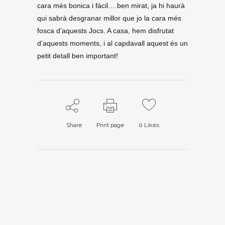
cara més bonica i fàcil….ben mirat, ja hi haurà
qui sabrà desgranar millor que jo la cara més
fosca d’aquests Jocs. A casa, hem disfrutat
d’aquests moments, i al capdavall aquest és un
petit detall ben important!
Share
Print page
0
Likes