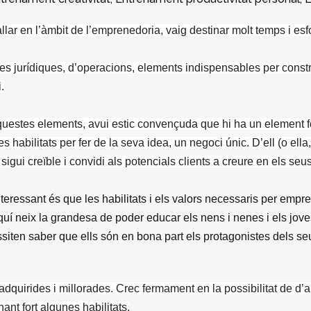
lar en l’àmbit de l’emprenedoria, vaig destinar molt temps i esf
es jurídiques, d’operacions, elements indispensables per cons
.
aquestes elements, avui estic convençuda que hi ha un element fo
habilitats per fer de la seva idea, un negoci únic. D’ell (o ella,
igui creïble i convidi als potencials clients a creure en els seus
ressant és que les habilitats i els valors necessaris per empr
uí neix la grandesa de poder educar els nens i nenes i els joves 
iten saber que ells són en bona part els protagonistes dels seu
 adquirides i millorades. Crec fermament en la possibilitat de d’a
t fort algunes habilitats.