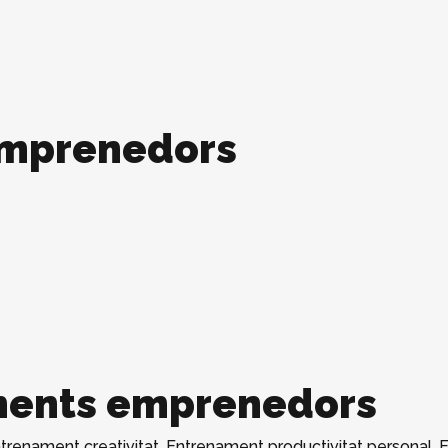
emprenedors
ents emprenedors
trenament creativitat
,
Entrenament productivitat personal
,
E