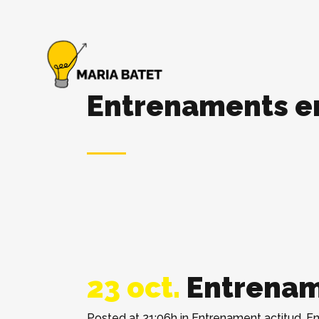
Entrenaments 
23 oct.
Entrenam
Posted at 21:06h
in
Entrenament actitud
,
En