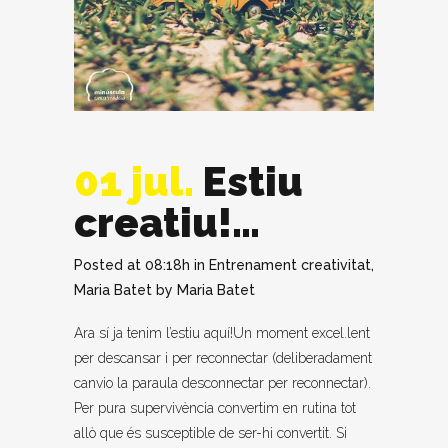
01 jul.
Estiu
creatiu!…
Posted at 08:18h
in
Entrenament creativitat
,
Maria Batet
by
Maria Batet
Ara sí ja tenim l’estiu aquí!Un moment excel.lent
per descansar i per reconnectar (deliberadament
canvio la paraula desconnectar per reconnectar).
Per pura supervivència convertim en rutina tot
allò que és susceptible de ser-hi convertit. Si