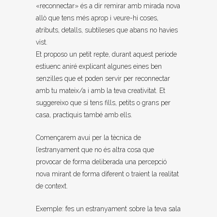
«reconnectar» és a dir remirar amb mirada nova
allò que tens més aprop i veure-hi coses,
atributs, detalls, subtileses que abans no havies
vist.
Et proposo un petit repte, durant aquest periode
estiuenc aniré explicant algunes eines ben
senzilles que et poden servir per reconnectar
amb tu mateix/a i amb la teva creativitat. Et
suggereixo que si tens fills, petits o grans per
casa, practiquis també amb ells.
Començarem avui per la tècnica de
l’estranyament que no és altra cosa que
provocar de forma deliberada una percepció
nova mirant de forma diferent o traient la realitat
de context.
Exemple: fes un estranyament sobre la teva sala