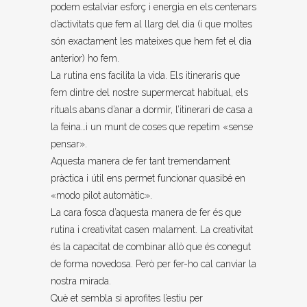
podem estalviar esforç i energia en els centenars
d’activitats que fem al llarg del dia (i que moltes
són exactament les mateixes que hem fet el dia
anterior) ho fem.
La rutina ens facilita la vida. Els itineraris que
fem dintre del nostre supermercat habitual, els
rituals abans d’anar a dormir, l’itinerari de casa a
la feina…i un munt de coses que repetim «sense
pensar».
Aquesta manera de fer tant tremendament
pràctica i útil ens permet funcionar quasibé en
«modo pilot automàtic».
La cara fosca d’aquesta manera de fer és que
rutina i creativitat casen malament. La creativitat
és la capacitat de combinar allò que és conegut
de forma novedosa. Però per fer-ho cal canviar la
nostra mirada.
Què et sembla si aprofites l’estiu per