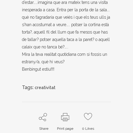
d’estar……imagina que ara mateix tens una visita
inesperada a casa. Entra per la porta de la sala….
què no t’agradaria que veiés i que els teus ulls ja
s’han acostumat a veure….. potser la cortina està
torta?, aquell fil del llum que fa mesos que has
de tallar? potser aquella taca a la paret? o aquell
calaix que no tanca bé?…..
Mira la teva realitat quotidiana com si fossis un
estrany/a, què hi veus?
Benbingut estiu!!!!
Tags:
creativitat
Share
Print page
0
Likes