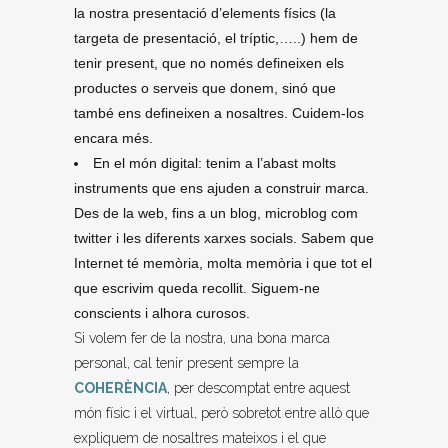
la nostra presentació d’elements físics (la
targeta de presentació, el tríptic,…..) hem de
tenir present, que no només defineixen els
productes o serveis que donem, sinó que
també ens defineixen a nosaltres. Cuidem-los
encara més.
En el món digital: tenim a l’abast molts
instruments que ens ajuden a construir marca.
Des de la web, fins a un blog, microblog com
twitter i les diferents xarxes socials. Sabem que
Internet té memòria, molta memòria i que tot el
que escrivim queda recollit. Siguem-ne
conscients i alhora curosos.
Si volem fer de la nostra, una bona marca
personal, cal tenir present sempre la
COHERÈNCIA
, per descomptat entre aquest
món físic i el virtual, però sobretot entre allò que
expliquem de nosaltres mateixos i el que