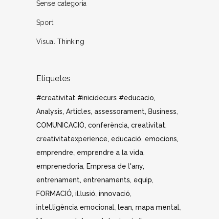
Sense categoria
Sport
Visual Thinking
Etiquetes
#creativitat #inicidecurs #educacio
Analysis
Articles
assessorament
Business
COMUNICACIÓ
conferència
creativitat
creativitatexperience
educació
emocions
emprendre
emprendre a la vida
emprenedoria
Empresa de l'any
entrenament
entrenaments
equip
FORMACIÓ
il.lusió
innovació
intel.ligència emocional
lean
mapa mental