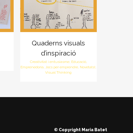
Quaderns visuals
d’inspiració
Creativitat i entusiasme, Educació,
Emprenedoria, Jocs per emprendre, Novetats!,
Visual Thinking
© Copyright
Maria Batet