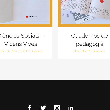
iències Socials –
Cuadernos de
Vicens Vives
pedagogía
ducació, Novetats!, Publicacions
Novetats!, Publicacions