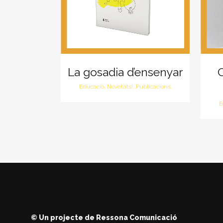
La gosadia d’ensenyar
C
Educació, Novetats!, Publicacions
E
© Un projecte de
Ressona Comunicació