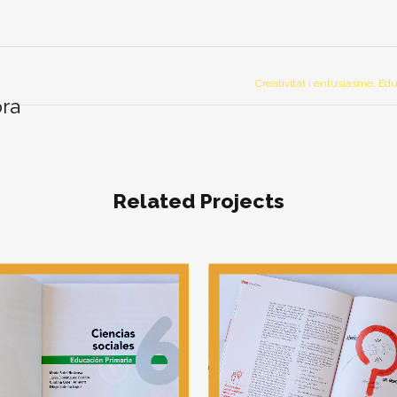
Creativitat i entusiasme, Ed
ora
Related Projects
View
View