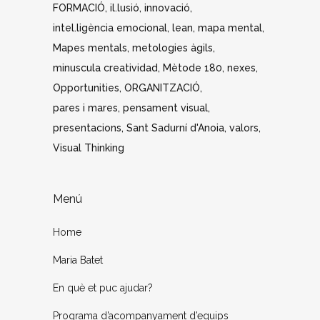
FORMACIÓ
il.lusió
innovació
intel.ligència emocional
lean
mapa mental
Mapes mentals
metologies àgils
minuscula creatividad
Mètode 180
nexes
Opportunities
ORGANITZACIÓ
pares i mares
pensament visual
presentacions
Sant Sadurní d'Anoia
valors
Visual Thinking
Menú
Home
Maria Batet
En què et puc ajudar?
Programa d’acompanyament d’equips