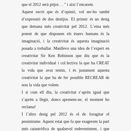
que el 2012 serà pitjor….” i així l’encarem.
Aquest escrit que és d’opinió, vol ser-ho també
d’expressió de dos desitjos. El primer és un desig
que demana més creativitat pel 2012. L’eina més
potent de que disposem els éssers humans és la
imaginació, i la creativitat és aquesta imaginació
posada a treballar. Manllevo una idea de l’expert en
creativitat Sir Ken Robinson que diu que és la
creativitat individual i col.lectiva la que ha CREAT
la vida que avui tenim, i és justament aquesta
creativitat la que ha de fer possible RECREAR de
nou la vida que volem.
I si com ell diu, la creativitat s’aprèn igual que
s’aprèn a llegir, doncs aprenem-ne, el moment ho
reclama!
I l’altre desig pel 2012 és el de foragitar el
pessimisme. Aquest estat que fa que exagerem la part
més catastròfica de qualsevol esdeveniment, i que