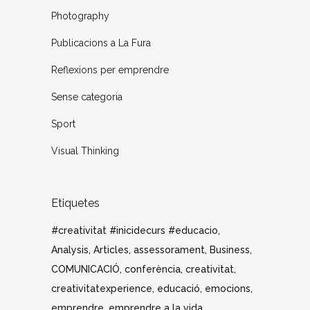
Photography
Publicacions a La Fura
Reflexions per emprendre
Sense categoria
Sport
Visual Thinking
Etiquetes
#creativitat #inicidecurs #educacio
Analysis
Articles
assessorament
Business
COMUNICACIÓ
conferència
creativitat
creativitatexperience
educació
emocions
emprendre
emprendre a la vida