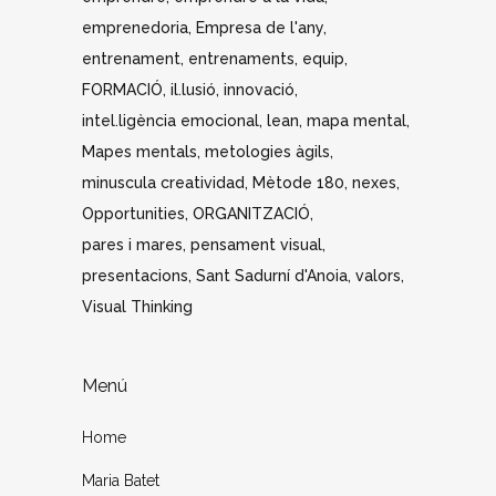
emprenedoria
Empresa de l'any
entrenament
entrenaments
equip
FORMACIÓ
il.lusió
innovació
intel.ligència emocional
lean
mapa mental
Mapes mentals
metologies àgils
minuscula creatividad
Mètode 180
nexes
Opportunities
ORGANITZACIÓ
pares i mares
pensament visual
presentacions
Sant Sadurní d'Anoia
valors
Visual Thinking
Menú
Home
Maria Batet