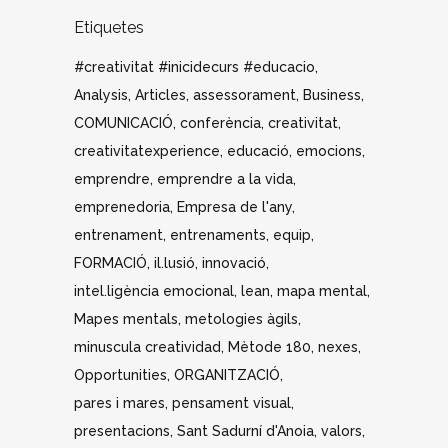
Etiquetes
#creativitat #inicidecurs #educacio
Analysis
Articles
assessorament
Business
COMUNICACIÓ
conferència
creativitat
creativitatexperience
educació
emocions
emprendre
emprendre a la vida
emprenedoria
Empresa de l'any
entrenament
entrenaments
equip
FORMACIÓ
il.lusió
innovació
intel.ligència emocional
lean
mapa mental
Mapes mentals
metologies àgils
minuscula creatividad
Mètode 180
nexes
Opportunities
ORGANITZACIÓ
pares i mares
pensament visual
presentacions
Sant Sadurní d'Anoia
valors