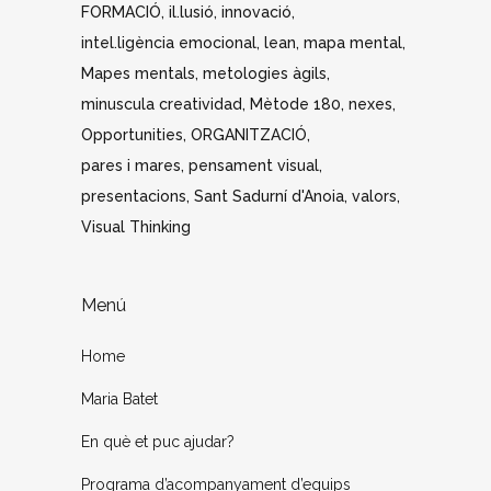
FORMACIÓ
il.lusió
innovació
intel.ligència emocional
lean
mapa mental
Mapes mentals
metologies àgils
minuscula creatividad
Mètode 180
nexes
Opportunities
ORGANITZACIÓ
pares i mares
pensament visual
presentacions
Sant Sadurní d'Anoia
valors
Visual Thinking
Menú
Home
Maria Batet
En què et puc ajudar?
Programa d’acompanyament d’equips