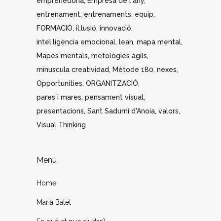
emprenedoria
Empresa de l'any
entrenament
entrenaments
equip
FORMACIÓ
il.lusió
innovació
intel.ligència emocional
lean
mapa mental
Mapes mentals
metologies àgils
minuscula creatividad
Mètode 180
nexes
Opportunities
ORGANITZACIÓ
pares i mares
pensament visual
presentacions
Sant Sadurní d'Anoia
valors
Visual Thinking
Menú
Home
Maria Batet