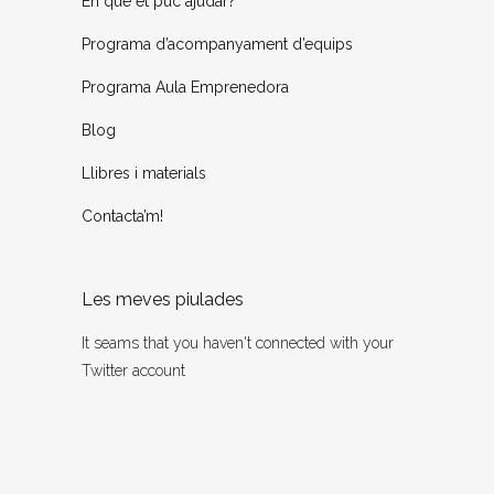
En què et puc ajudar?
Programa d’acompanyament d’equips
Programa Aula Emprenedora
Blog
Llibres i materials
Contacta’m!
Les meves piulades
It seams that you haven't connected with your
Twitter account