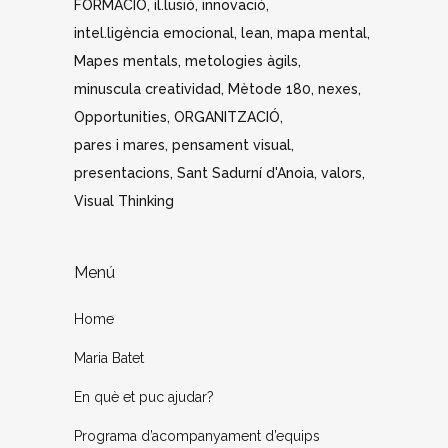
FORMACIÓ
il.lusió
innovació
intel.ligència emocional
lean
mapa mental
Mapes mentals
metologies àgils
minuscula creatividad
Mètode 180
nexes
Opportunities
ORGANITZACIÓ
pares i mares
pensament visual
presentacions
Sant Sadurní d'Anoia
valors
Visual Thinking
Menú
Home
Maria Batet
En què et puc ajudar?
Programa d’acompanyament d’equips