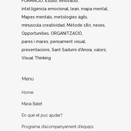
FORMACIÓ
il.lusió
innovació
intel.ligència emocional
lean
mapa mental
Mapes mentals
metologies àgils
minuscula creatividad
Mètode 180
nexes
Opportunities
ORGANITZACIÓ
pares i mares
pensament visual
presentacions
Sant Sadurní d'Anoia
valors
Visual Thinking
Menú
Home
Maria Batet
En què et puc ajudar?
Programa d’acompanyament d’equips