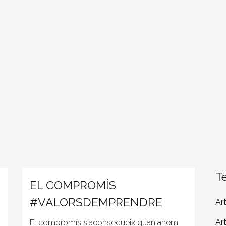
T
EL COMPROMÍS
#VALORSDEMPRENDRE
Ar
Ar
El compromís s'aconsegueix quan anem