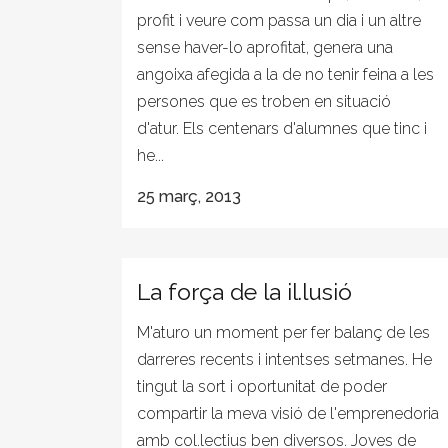
profit i veure com passa un dia i un altre
sense haver-lo aprofitat, genera una
angoixa afegida a la de no tenir feina a les
persones que es troben en situació
d'atur. Els centenars d'alumnes que tinc i
he...
25 març, 2013
La força de la il.lusió
M'aturo un moment per fer balanç de les
darreres recents i intentses setmanes. He
tingut la sort i oportunitat de poder
compartir la meva visió de l'emprenedoria
amb col.lectius ben diversos. Joves de