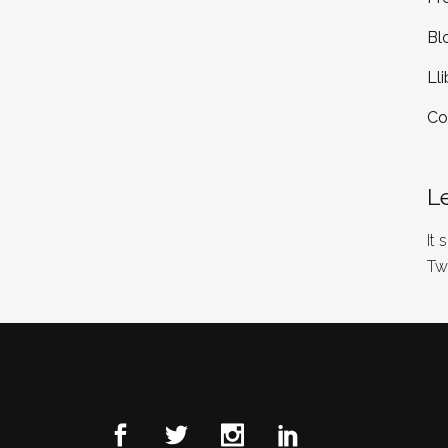
Bl
Lli
Co
L
It
Tw