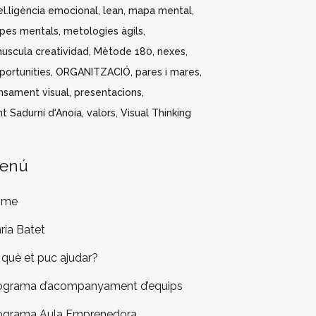
el.ligència emocional
lean
mapa mental
pes mentals
metologies àgils
nuscula creatividad
Mètode 180
nexes
portunities
ORGANITZACIÓ
pares i mares
nsament visual
presentacions
t Sadurní d'Anoia
valors
Visual Thinking
enú
ome
ria Batet
 què et puc ajudar?
ograma d’acompanyament d’equips
ograma Aula Emprenedora