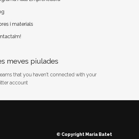
og
bres i materials
ntacta’m!
es meves piulades
 seams that you haven't connected with your
itter account
© Copyright
Maria Batet