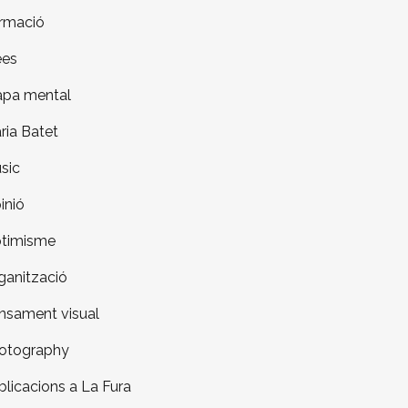
rmació
ees
pa mental
ria Batet
sic
inió
timisme
ganització
nsament visual
otography
blicacions a La Fura