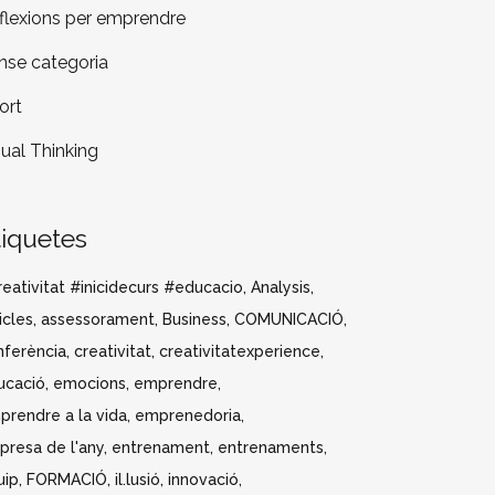
flexions per emprendre
nse categoria
ort
sual Thinking
tiquetes
eativitat #inicidecurs #educacio
Analysis
icles
assessorament
Business
COMUNICACIÓ
nferència
creativitat
creativitatexperience
ucació
emocions
emprendre
prendre a la vida
emprenedoria
presa de l'any
entrenament
entrenaments
uip
FORMACIÓ
il.lusió
innovació