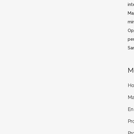
int
Ma
mi
Op
pe
San
M
H
Ma
En
Pr
Pr