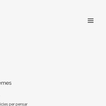
emes
t
ticles per pensar