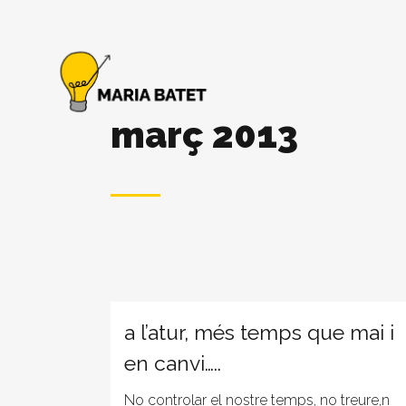
març 2013
a l’atur, més temps que mai i
en canvi…..
No controlar el nostre temps, no treure,n