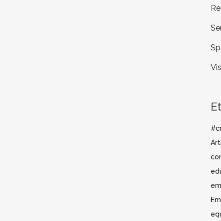
Re
Se
Sp
Vi
E
#cr
Art
co
ed
em
Em
eq