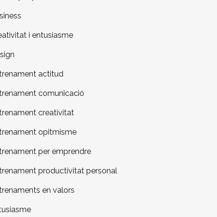
siness
eativitat i entusiasme
sign
trenament actitud
trenament comunicació
trenament creativitat
trenament opitmisme
trenament per emprendre
trenament productivitat personal
trenaments en valors
tusiasme