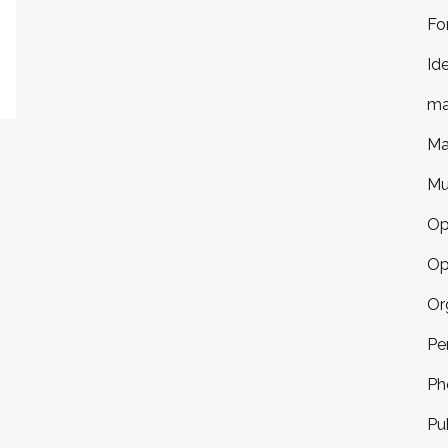
Fo
Id
ma
Ma
Mu
Op
Op
Or
Pe
Ph
Pu