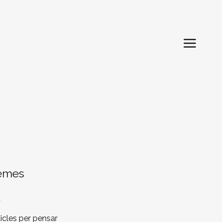
emes
t
ticles per pensar