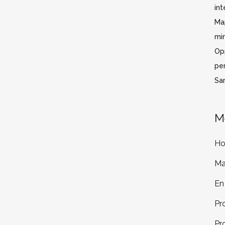
int
Ma
mi
Op
pe
San
M
H
Ma
En
Pr
Pr