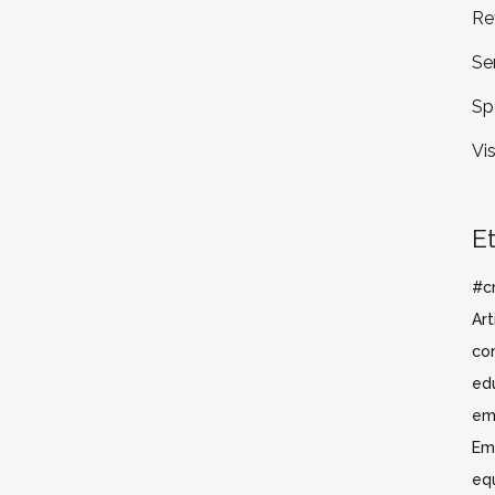
Re
Se
Sp
Vi
E
#cr
Art
co
ed
em
Em
eq