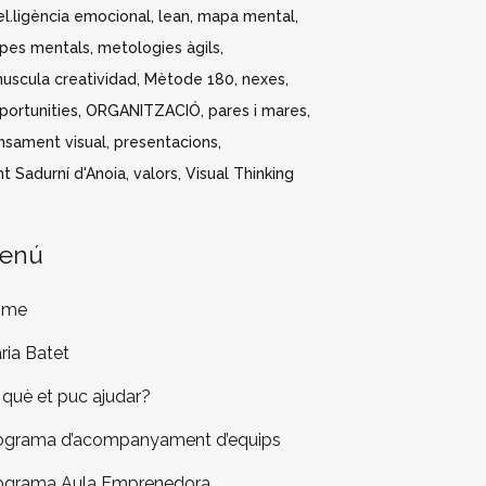
el.ligència emocional
lean
mapa mental
pes mentals
metologies àgils
nuscula creatividad
Mètode 180
nexes
portunities
ORGANITZACIÓ
pares i mares
nsament visual
presentacions
t Sadurní d'Anoia
valors
Visual Thinking
enú
ome
ria Batet
 què et puc ajudar?
ograma d’acompanyament d’equips
ograma Aula Emprenedora