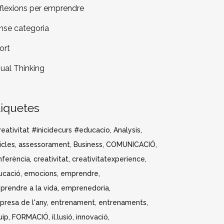
flexions per emprendre
nse categoria
ort
sual Thinking
tiquetes
eativitat #inicidecurs #educacio
Analysis
icles
assessorament
Business
COMUNICACIÓ
nferència
creativitat
creativitatexperience
ucació
emocions
emprendre
prendre a la vida
emprenedoria
presa de l'any
entrenament
entrenaments
uip
FORMACIÓ
il.lusió
innovació