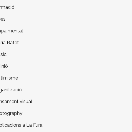
rmació
ees
pa mental
ria Batet
sic
inió
timisme
ganització
nsament visual
otography
blicacions a La Fura