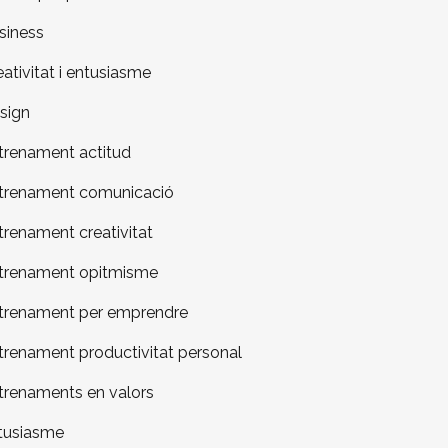
siness
eativitat i entusiasme
sign
trenament actitud
trenament comunicació
trenament creativitat
trenament opitmisme
trenament per emprendre
trenament productivitat personal
trenaments en valors
tusiasme