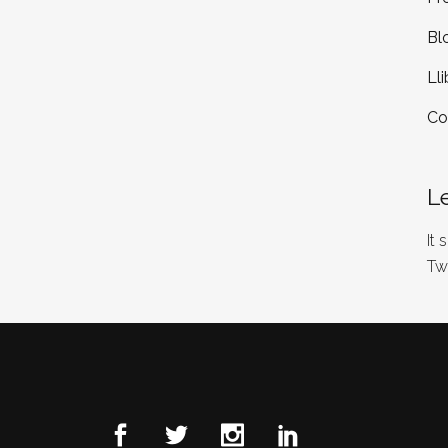
Bl
Lli
Co
L
It
Tw