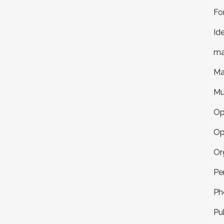
Fo
Id
ma
Ma
Mu
Op
Op
Or
Pe
Ph
Pu