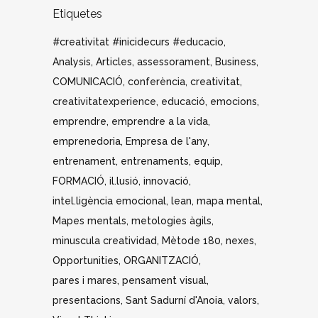
Etiquetes
#creativitat #inicidecurs #educacio
Analysis
Articles
assessorament
Business
COMUNICACIÓ
conferència
creativitat
creativitatexperience
educació
emocions
emprendre
emprendre a la vida
emprenedoria
Empresa de l'any
entrenament
entrenaments
equip
FORMACIÓ
il.lusió
innovació
intel.ligència emocional
lean
mapa mental
Mapes mentals
metologies àgils
minuscula creatividad
Mètode 180
nexes
Opportunities
ORGANITZACIÓ
pares i mares
pensament visual
presentacions
Sant Sadurní d'Anoia
valors