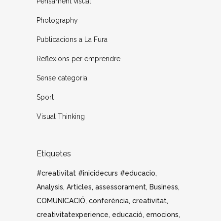
Pensament visual
Photography
Publicacions a La Fura
Reflexions per emprendre
Sense categoria
Sport
Visual Thinking
Etiquetes
#creativitat #inicidecurs #educacio
Analysis
Articles
assessorament
Business
COMUNICACIÓ
conferència
creativitat
creativitatexperience
educació
emocions