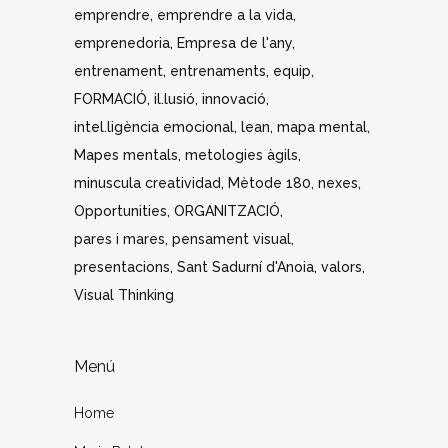
emprendre
emprendre a la vida
emprenedoria
Empresa de l'any
entrenament
entrenaments
equip
FORMACIÓ
il.lusió
innovació
intel.ligència emocional
lean
mapa mental
Mapes mentals
metologies àgils
minuscula creatividad
Mètode 180
nexes
Opportunities
ORGANITZACIÓ
pares i mares
pensament visual
presentacions
Sant Sadurní d'Anoia
valors
Visual Thinking
Menú
Home