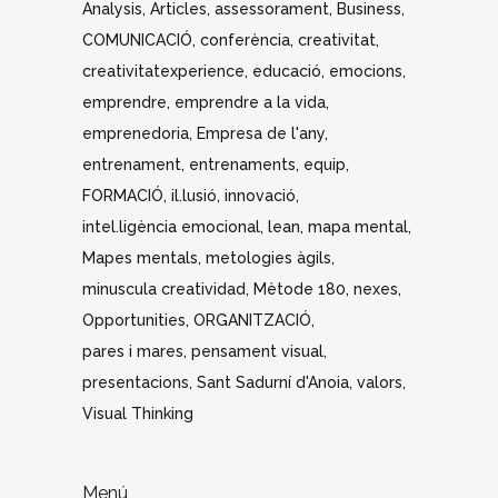
Analysis
Articles
assessorament
Business
COMUNICACIÓ
conferència
creativitat
creativitatexperience
educació
emocions
emprendre
emprendre a la vida
emprenedoria
Empresa de l'any
entrenament
entrenaments
equip
FORMACIÓ
il.lusió
innovació
intel.ligència emocional
lean
mapa mental
Mapes mentals
metologies àgils
minuscula creatividad
Mètode 180
nexes
Opportunities
ORGANITZACIÓ
pares i mares
pensament visual
presentacions
Sant Sadurní d'Anoia
valors
Visual Thinking
Menú