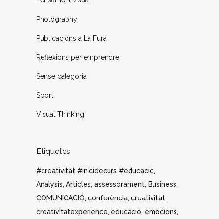
Pensament visual
Photography
Publicacions a La Fura
Reflexions per emprendre
Sense categoria
Sport
Visual Thinking
Etiquetes
#creativitat #inicidecurs #educacio
Analysis
Articles
assessorament
Business
COMUNICACIÓ
conferència
creativitat
creativitatexperience
educació
emocions