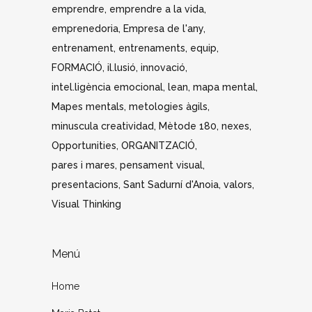
emprendre
emprendre a la vida
emprenedoria
Empresa de l'any
entrenament
entrenaments
equip
FORMACIÓ
il.lusió
innovació
intel.ligència emocional
lean
mapa mental
Mapes mentals
metologies àgils
minuscula creatividad
Mètode 180
nexes
Opportunities
ORGANITZACIÓ
pares i mares
pensament visual
presentacions
Sant Sadurní d'Anoia
valors
Visual Thinking
Menú
Home