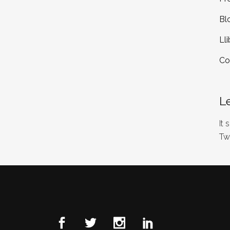
Bl
Lli
Co
L
It
Tw