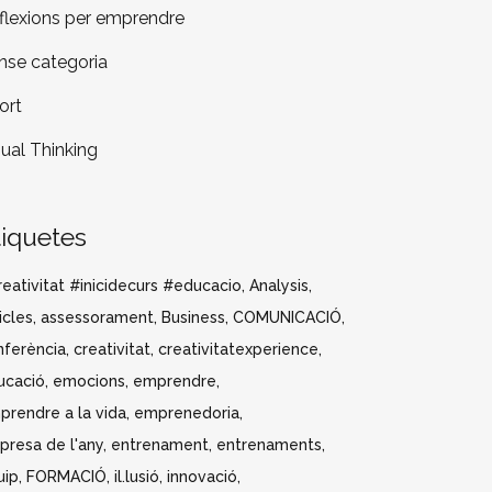
flexions per emprendre
nse categoria
ort
sual Thinking
tiquetes
eativitat #inicidecurs #educacio
Analysis
icles
assessorament
Business
COMUNICACIÓ
nferència
creativitat
creativitatexperience
ucació
emocions
emprendre
prendre a la vida
emprenedoria
presa de l'any
entrenament
entrenaments
uip
FORMACIÓ
il.lusió
innovació