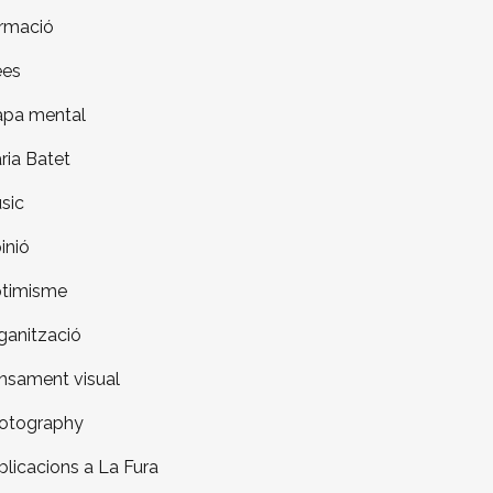
rmació
ees
pa mental
ria Batet
sic
inió
timisme
ganització
nsament visual
otography
blicacions a La Fura