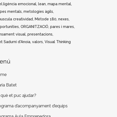
el.ligència emocional
lean
mapa mental
pes mentals
metologies àgils
nuscula creatividad
Mètode 180
nexes
portunities
ORGANITZACIÓ
pares i mares
nsament visual
presentacions
t Sadurní d'Anoia
valors
Visual Thinking
enú
ome
ria Batet
 què et puc ajudar?
ograma d’acompanyament d’equips
ograma Aula Emprenedora