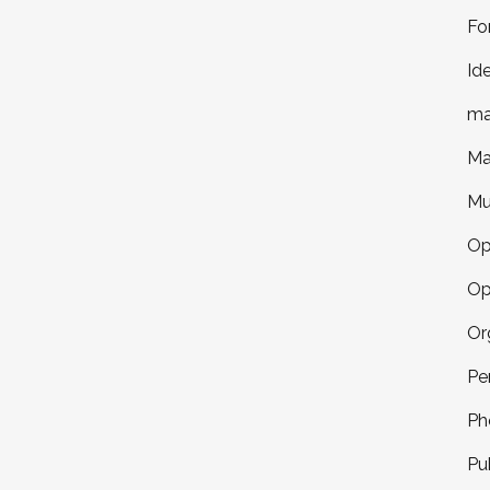
Fo
Id
ma
Ma
Mu
Op
Op
Or
Pe
Ph
Pu