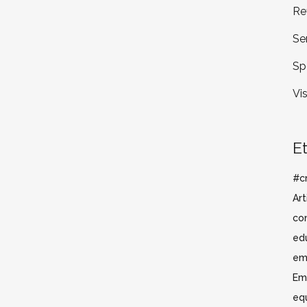
Re
Se
Sp
Vi
E
#cr
Art
co
ed
em
Em
eq