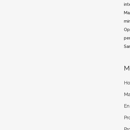
int
Ma
mi
Op
pe
San
M
H
Ma
En
Pr
Pr