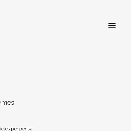
emes
t
ticles per pensar