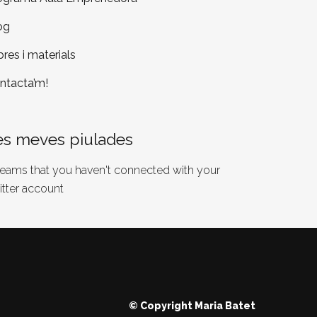
og
bres i materials
ntacta’m!
es meves piulades
 seams that you haven't connected with your
itter account
© Copyright
Maria Batet