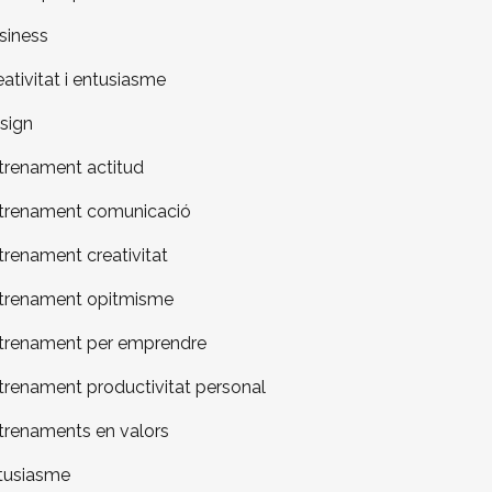
siness
eativitat i entusiasme
sign
trenament actitud
trenament comunicació
trenament creativitat
trenament opitmisme
trenament per emprendre
trenament productivitat personal
trenaments en valors
tusiasme