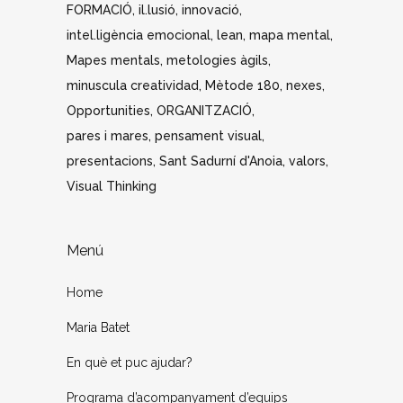
FORMACIÓ
il.lusió
innovació
intel.ligència emocional
lean
mapa mental
Mapes mentals
metologies àgils
minuscula creatividad
Mètode 180
nexes
Opportunities
ORGANITZACIÓ
pares i mares
pensament visual
presentacions
Sant Sadurní d'Anoia
valors
Visual Thinking
Menú
Home
Maria Batet
En què et puc ajudar?
Programa d’acompanyament d’equips